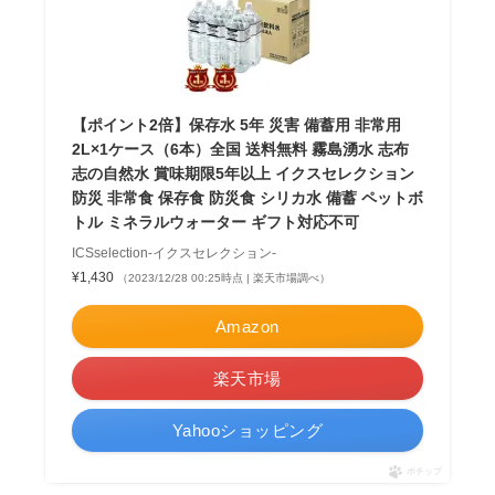
【ポイント2倍】保存水 5年 災害 備蓄用 非常用
2L×1ケース（6本）全国 送料無料 霧島湧水 志布
志の自然水 賞味期限5年以上 イクスセレクション
防災 非常食 保存食 防災食 シリカ水 備蓄 ペットボ
トル ミネラルウォーター ギフト対応不可
ICSselection-イクスセレクション-
¥1,430
（2023/12/28 00:25時点 | 楽天市場調べ）
Amazon
楽天市場
Yahooショッピング
ポチップ