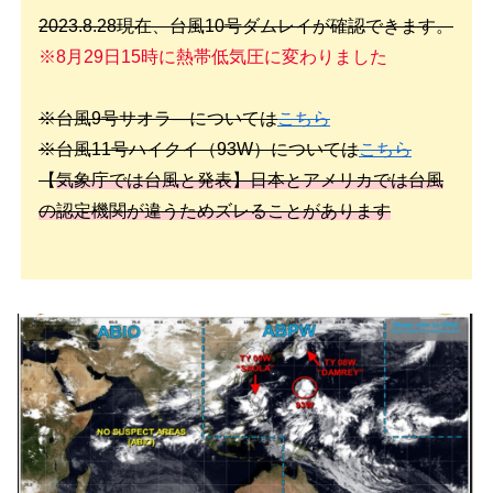
2023.8.28現在、台風10号ダムレイが確認できます。
※8月29日15時に熱帯低気圧に変わりました
※台風9号サオラ―については
こちら
※台風11号ハイクイ（93W）については
こちら
【
気象庁では台風と発表】日本とアメリカでは台風
の認定機関が違うためズレることがあります