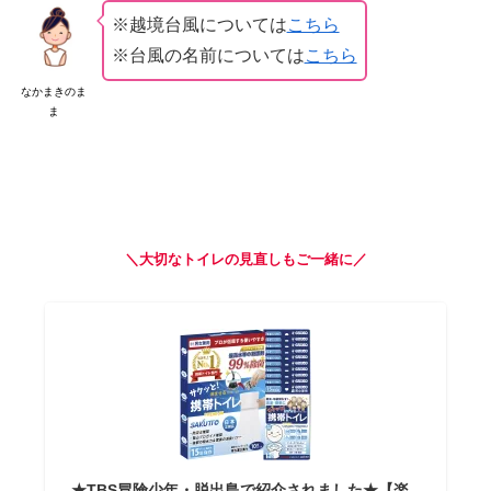
※越境台風については
こちら
※台風の名前については
こちら
なかまきのま
ま
＼大切なトイレ
の
見直しもご一緒に／
★TBS冒険少年・脱出島で紹介されました★【楽