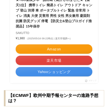
天1位】 携帯トイレ 簡易トイレ アウトドア キャン
プ 登山 渋滞 車 ポータブルトイレ 緊急 非常用 ト
イレ 消臭 大便 災害用 男性 女性 男女兼用 凝固剤
抗菌 防災グッズ 停電 【防災士&登山プロガイド推
奨品】15年保存
SAKUTTO
¥1,980
（2025/05/16 09:22時点 | 楽天市場調べ）
Amazon
楽天市場
Yahooショッピング
ポチップ
【ECMWF】欧州中期予報センターの進路予想
は？