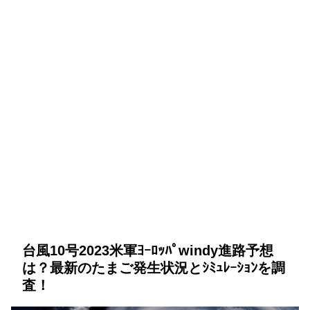
台風10号2023米軍ﾖｰﾛｯﾊﾟwindy進路予想
は？最新のたまご発生状況とｼﾐｭﾚｰｼｮﾝを調
査！