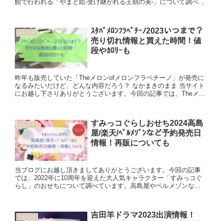
館で行われる「やまと絵‐受け継がれる王朝の美‐」について調べて
いきます。 ・やまと絵展の前売り券・当日券のチケット購入方法
や...
ｽﾀﾊﾞﾒﾛﾝﾌﾗﾍﾟﾁｰﾉ2023いつまで？
トレンド
売り切れ情報と買えた時間！値
段やｶﾛﾘｰも
昨年も販売していた「Theメロンofメロンフラペチーノ」が発売に
なるみたいだけど、どんな内容だろう？ なかまきのまま 当サイト
にお越し下さりありがとうございます。今回の記事では、Theメロ
ンofメロンフラペチーノの販売期間、売り切れ情報や買...
すみっコぐらしおせち2024高島
トレンド
屋/楽天/ﾍﾞﾙﾒｿﾞﾝなど予約発売日
情報！再販についても
当ブログにお越し頂きましてありがとうございます。今回の記事
では、2022年に10周年を迎えた大人気キャラクター「すみっコぐ
らし」のおせちについて調べています。高島屋やベルメゾンなど
の予約、発売日はいつなのかや再販についても書いていきますの
で...
吉田羊ドラマ2023出演情報！
トレンド