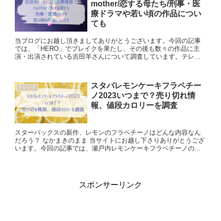
mother/恋する母たち/刑事・医
療ドラマや若い頃の作品につい
ても
当ブログにお越し頂きましてありがとうございます。今回の記事
では、「HERO」でブレイクを果たし、その後も数々の作品に主
演・出演されている吉田羊さんについて調査しています。テレビ
ドラマ「mother」や「恋する母たち」、デビュー作品などご紹
介...
スタバレモンケーキフラペチー
トレンド
ノ2023いつまで？売り切れ情
報、値段カロリーを調査
スターバックスの新作、レモンのフラペチーノはどんな内容なん
だろう？ なかまきのまま 当サイトにお越し下さりありがとうござ
います。今回の記事では、瀬戸内レモンケーキフラペチーノの販
売期間、売り切れ情報や値段、カロリーについて調査していま
す。ご...
スポンサーリンク