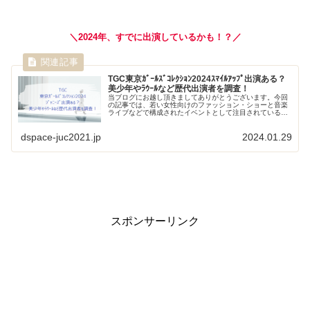
＼2024年、すでに出演しているかも！？／
TGC東京ｶﾞｰﾙｽﾞｺﾚｸｼｮﾝ2024ｽﾏｲﾙｱｯﾌﾟ出演ある？
美少年やﾗｳｰﾙなど歴代出演者を調査！
当ブログにお越し頂きましてありがとうございます。今回
の記事では、若い女性向けのファッション・ショーと音楽
ライブなどで構成されたイベントとして注目されている東
京ガールズコレクション（略称：TGC）へのジャニーズ
（現スマイルアップ）の出演がある...
dspace-juc2021.jp
2024.01.29
スポンサーリンク