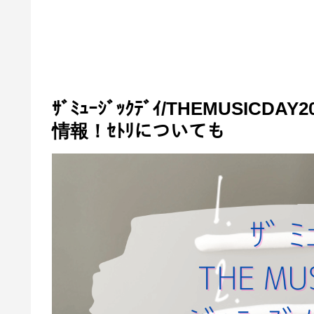
ｻﾞﾐｭｰｼﾞｯｸﾃﾞｲ/THEMUSICDAY
情報！ｾﾄﾘについても