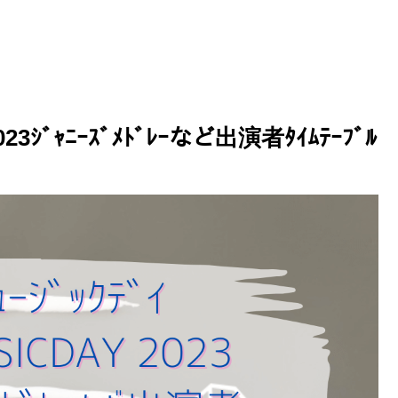
2023ｼﾞｬﾆｰｽﾞﾒﾄﾞﾚｰなど出演者ﾀｲﾑﾃｰﾌﾞﾙ