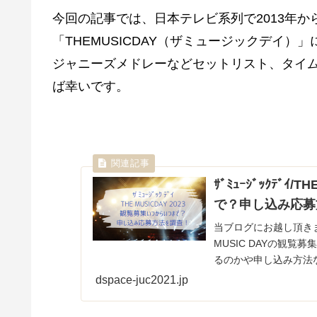
今回の記事では、日本テレビ系列で2013年
「THEMUSICDAY（ザミュージックデイ）
ジャニーズメドレーなどセットリスト、タイ
ば幸いです。
ｻﾞﾐｭｰｼﾞｯｸﾃﾞ
で？申し込み応募
当ブログにお越し頂き
MUSIC DAYの観
るのかや申し込み方法
場の幕張メッセ...
dspace-juc2021.jp