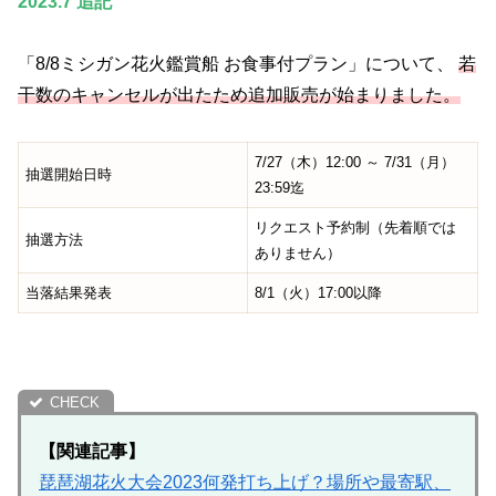
2023.7 追記
「8/8ミシガン花火鑑賞船 お食事付プラン」について、
若
干数のキャンセルが出たため追加販売が始まりました。
7/27（木）12:00 ～ 7/31（月）
抽選開始日時
23:59迄
リクエスト予約制（先着順では
抽選方法
ありません）
当落結果発表
8/1（火）17:00以降
【関連記事】
琵琶湖花火大会2023何発打ち上げ？場所や最寄駅、