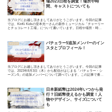
場2023日程を調査！場所や時
間、キャストについても
当ブログにお越し頂きましてありがとうございます。今回の記事
では、KinKi Kidsの堂本光一さんの新作ミュージカル「チャーリー
とチョコレート工場」について書いています。日程や場所・時
間、どのようなキャストが出演されるか調べていますので、ご...
バチェラー5追加メンバーのイン
トレンド
スタとプロフィール！
当ブログにお越し頂きましてありがとうございます。今回の記事
では、2023年8月3日（木）から配信がはじまる「バチェラー・シ
ーズン5」の追加メンバーについて調べています。この記事で番組
視聴の楽しみが増えると幸いです。 ＼バチェラーと言えば、印...
日本新紙幣は2024年いつから発
トレンド
行？旧紙幣使えるかも調査！人
物やデザイン、サイズについて
も