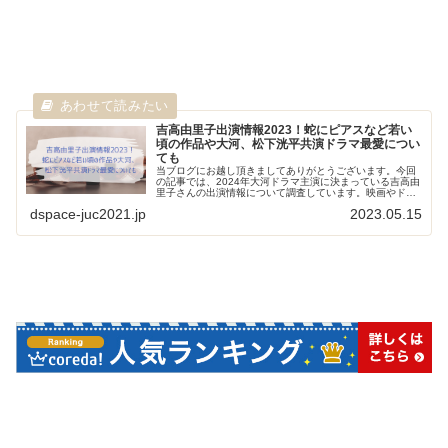
吉高由里子出演情報2023！蛇にピアスなど若い
頃の作品や大河、松下洸平共演ドラマ最愛につい
ても
当ブログにお越し頂きましてありがとうございます。今回
の記事では、2024年大河ドラマ主演に決まっている吉高由
里子さんの出演情報について調査しています。映画やドラ
マなど若い頃から現在に至るまでの作品や、松下洸平さん
dspace-juc2021.jp
2023.05.15
と共演し話題となった「最愛」...