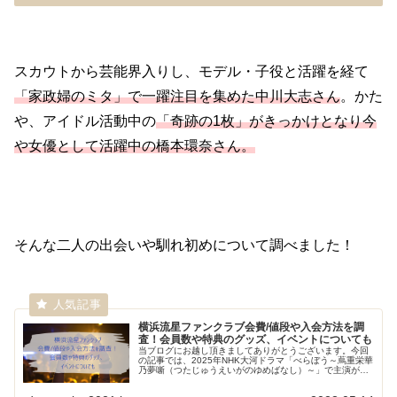
スカウトから芸能界入りし、モデル・子役と活躍を経て
「家政婦のミタ」で一躍注目を集めた中川大志さん
。かた
や、アイドル活動中の
「奇跡の1枚」がきっかけとなり今
や女優として活躍中の橋本環奈さん。
そんな二人の出会いや馴れ初めについて調べました！
横浜流星ファンクラブ会費/値段や入会方法を調
査！会員数や特典のグッズ、イベントについても
当ブログにお越し頂きましてありがとうございます。今回
の記事では、2025年NHK大河ドラマ「べらぼう～蔦重栄華
乃夢噺（つたじゅうえいがのゆめばなし）～」で主演が決
定した横浜流星さんのファンクラブについて調査していま
す。ファンクラブ会費や会員...