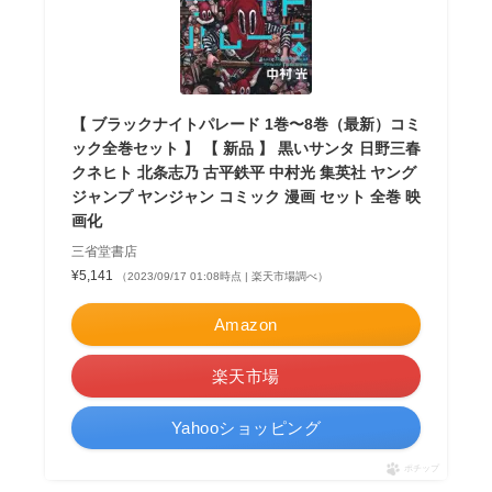
【 ブラックナイトパレード 1巻〜8巻（最新）コミ
ック全巻セット 】 【 新品 】 黒いサンタ 日野三春
クネヒト 北条志乃 古平鉄平 中村光 集英社 ヤング
ジャンプ ヤンジャン コミック 漫画 セット 全巻 映
画化
三省堂書店
¥5,141
（2023/09/17 01:08時点 | 楽天市場調べ）
Amazon
楽天市場
Yahooショッピング
ポチップ