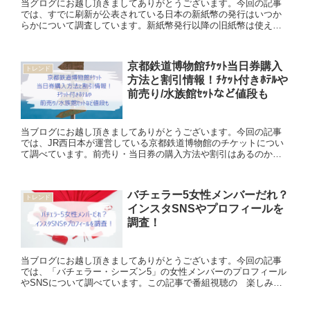
当グログにお越し頂きましてありがとうございます。今回の記事
では、すでに刷新が公表されている日本の新紙幣の発行はいつか
らかについて調査しています。新紙幣発行以降の旧紙幣は使える
のか、人物やデザイン、サイズについても書いていますので、ご
参考にな...
京都鉄道博物館ﾁｹｯﾄ当日券購入
トレンド
方法と割引情報！ﾁｹｯﾄ付きﾎﾃﾙや
前売り/水族館ｾｯﾄなど値段も
当ブログにお越し頂きましてありがとうございます。今回の記事
では、JR西日本が運営している京都鉄道博物館のチケットについ
て調べています。前売り・当日券の購入方法や割引はあるのか、
またお得なセットチケットの値段についても書いていますのでご
参考に...
バチェラー5女性メンバーだれ？
トレンド
インスタSNSやプロフィールを
調査！
当ブログにお越し頂きましてありがとうございます。今回の記事
では、「バチェラー・シーズン5」の女性メンバーのプロフィール
やSNSについて調べています。この記事で番組視聴の 楽しみが
増えると幸いです。 ＼バチェラーと言えば、印象的なバラ／ バ
チ...