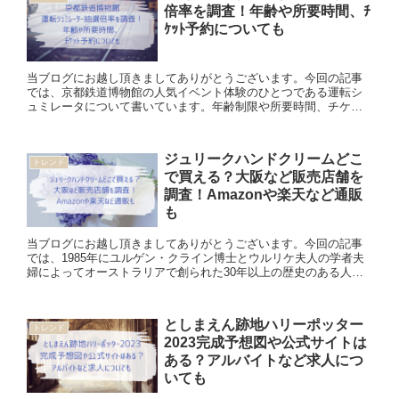
倍率を調査！年齢や所要時間、ﾁ
ｹｯﾄ予約についても
当ブログにお越し頂きましてありがとうございます。今回の記事
では、京都鉄道博物館の人気イベント体験のひとつである運転シ
ュミレータについて書いています。年齢制限や所要時間、チケッ
ト予約方法に抽選倍率についても調べていますので、ご参考にな
れば幸い...
ジュリークハンドクリームどこ
トレンド
で買える？大阪など販売店舗を
調査！Amazonや楽天など通販
も
当ブログにお越し頂きましてありがとうございます。今回の記事
では、1985年にユルゲン・クライン博士とウルリケ夫人の学者夫
婦によってオーストラリアで創られた30年以上の歴史のある人気
コスメブランド「ジュリーク」のハンドクリームがどこに売って
い...
としまえん跡地ハリーポッター
トレンド
2023完成予想図や公式サイトは
ある？アルバイトなど求人につ
いても