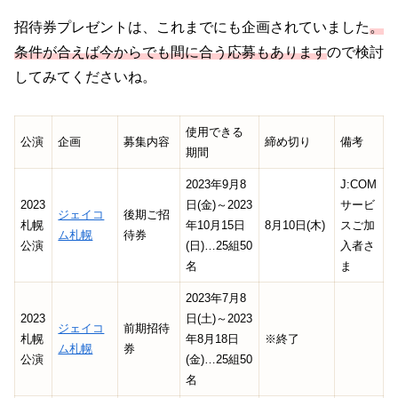
招待券プレゼントは、これまでにも企画されていました
。
条件が合えば今からでも間に合う応募もあります
ので検討
してみてくださいね。
使用できる
公演
企画
募集内容
締め切り
備考
期間
2023年9月8
J:COM
2023
日(金)～2023
サービ
ジェイコ
後期ご招
札幌
年10月15日
8月10日(木)
スご加
ム札幌
待券
公演
(日)…25組50
入者さ
名
ま
2023年7月8
2023
日(土)～2023
ジェイコ
前期招待
札幌
年8月18日
※終了
ム札幌
券
公演
(金)…25組50
名