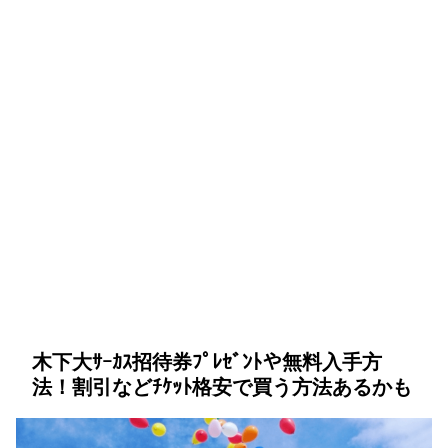
木下大ｻｰｶｽ招待券ﾌﾟﾚｾﾞﾝﾄや無料入手方
法！割引などﾁｹｯﾄ格安で買う方法あるかも