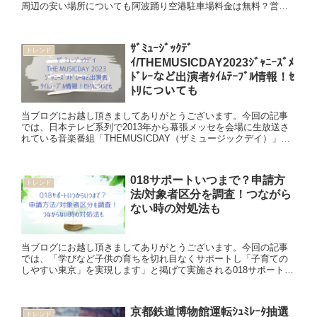
周辺の安い場所についても阿波踊り空港駐車場料金は無料？営業
時間や周辺の安い場所＆デイパークについても 阿波おどり会館周
辺...
ｻﾞﾐｭｰｼﾞｯｸﾃﾞ
トレンド
ｲ/THEMUSICDAY2023ｼﾞｬﾆｰｽﾞﾒ
ﾄﾞﾚｰなど出演者ﾀｲﾑﾃｰﾌﾞﾙ情報！ｾ
ﾄﾘについても
当ブログにお越し頂きましてありがとうございます。今回の記事
では、日本テレビ系列で2013年から幕張メッセを会場に生放送さ
れている音楽番組「THEMUSICDAY（ザミュージックデイ）」に
ついて書いています。2023年の出演者や恒例であるジャ...
018サポートいつまで？申請方
トレンド
法/対象者区分を調査！つながら
ない時の対処法も
当ブログにお越し頂きましてありがとうございます。今回の記事
では、「学びなど子供の育ちを切れ目なくサポートし「子育ての
しやすい東京」を実現します」と掲げて実施される018サポート給
付金について調べています。いつからいつまでかや申請方法・対
象者...
京都鉄道博物館運転ｼｭﾐﾚｰﾀ抽選
トレンド