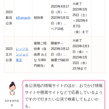
※終了
2023年4月17
2023年3月
2023
日（月）～
25日（土）
新潟
&Komachi
招待券
2023年5月31
～2023年4
公演
日（水）…
月7日
ペア10名
（金）まで
※終了
後期ご招
開催中～
2023年2月3
2023
レッツエ
待券（自
2023年3月12
日（金）～
立川
ンジョイ
由席 おと
日（日）…
2023年2月
公演
東京
な 3,000
抽選で5組10
15日（水）
円相当）
名
23:59まで
各公演地の情報サイトのほか、おでかけ情報
サイトや懸賞サイトなどで応募しているよう
ですので行きたい公演で検索してもよいか
なかまきのま
ま
も。